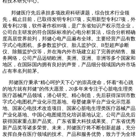
程技术研究中心。
邦健医疗先后承担多项政府科研课题，综合技术行业领
先，截止目前，已取得发明专利37项，实用新型专利27项，外
观专利22项，软件著作权89项，是广东省知识产权示范企业，
公司自主研发的符合国际标准的心电分析算法，综合分析精确
度高居世界前列，邦健心电产品遍布全球。主要经营产品有数
字式心电图机、多参数监护仪、胎儿监护仪、B型超声诊断
仪、除颤监护仪等，并在海内外市场建立起了完善的销售、服
务网络，公司产品远销欧洲、美洲、亚洲、非洲等多个国家和
地区，在国际国内拥有良好的声誉，产品细分领域国内外市场
占有率名列前茅。
邦健医疗秉承“精心呵护天下心”的崇高使命，怀着“有心跳
的地方就有邦健”的伟大愿景，20多年来专注于心脏电生理类
医疗器械产品领域，潜心研究、精心制造，先后获得深圳市数
字式心电图机产业化示范基地、母婴健康平台产业化示范基
地、国家心电技术改造项目、国家心脏电生理类医疗器械产品
产业化基地、中国心电图规范化培训基地认定。公司产品先后
获得国家重点新产品奖、广东省重大科技成果奖、广东省优秀
新产品奖等诸多荣誉。未来，邦健医疗将不断创新超越，充分
发挥自身在医疗领域的技术、产品和服务优势，致力于为全球